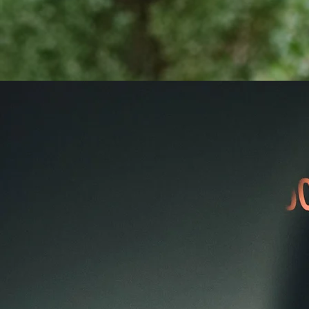
🚗
B - Conduite
Accompagnée
🚗