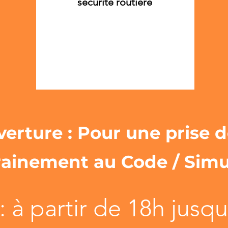
sécurité routière
verture : Pour une prise 
rainement au Code / Simu
: à partir de 18h jusq