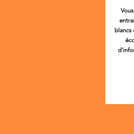
​Vou
entra
blancs 
éc
d'info