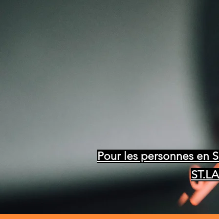
🚗
B Traditionnel 🚗
🚗
B Automatique
🚗
Pour les personnes en 
ST.LA