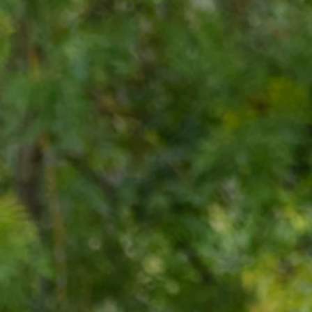
ra sur la
 volant
écurité à