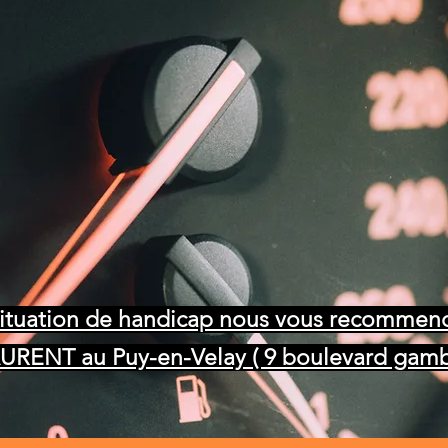
A1
(125cm³)
A2
(jusqu'à 47,5 Ch)
A
(Sans limitation) 🏍️
Situation de handicap nous vous recomme
URENT au Puy-en-Velay ( 9 boulevard gamb