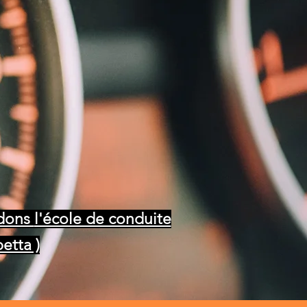
125cm
³
( Post permis B )
B78
( Post Permis - Boite
Auto à Boite Manuelle )
B96
( Remorque )
ndons
l'école de conduite
etta )