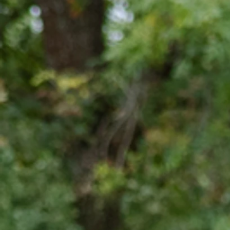
Notre éq
route
comme à 