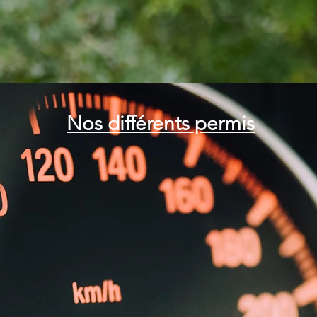
Nos différents permis
AM
(50cm³) 🛵