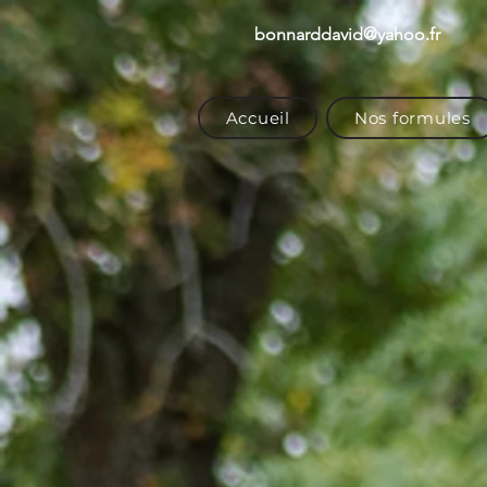
bonnarddavid@yahoo.fr
Accueil
Nos formules