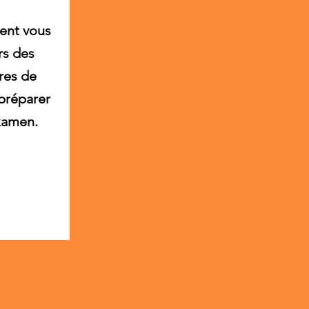
ent vous
rs des
res de
 préparer
xamen.