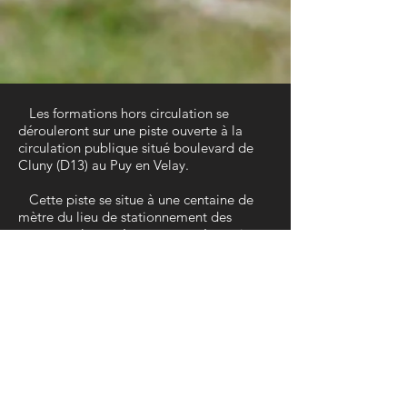
Les formations hors circulation se
dérouleront sur une piste ouverte à la
circulation publique situé boulevard de
Cluny (D13) au Puy en Velay.
Cette piste se situe à une centaine de
mètre du lieu de stationnement des
motos , cela représente une préparation
et un trajet de 2 à 3 min lorsque la
circulation est normalement fluide (Ces
données sont purement indicatives).
Il est également possible que le véhicule
d'apprentissage soit déjà sur place auquel
cas soit l'élève est emmené par le
formateur soit le rendez vous est donné
directement sur place.