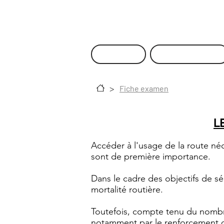
bonnarddavid@yahoo.fr
Accueil
Nos formules
>
Fiche examen
L
Accéder à l'usage de la route né
sont de première importance.
Dans le cadre des objectifs de sé
mortalité routière.
Toutefois, compte tenu du nombre 
notamment par le renforcement de 