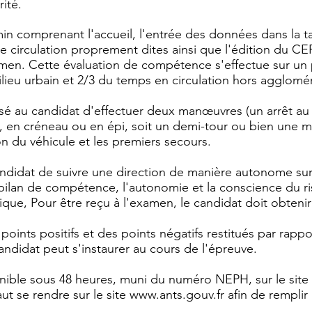
ité.
n comprenant l'accueil, l'entrée des données dans la tab
tie circulation proprement dites ainsi que l'édition du C
amen. Cette évaluation de compétence s'effectue sur un
lieu urbain et 2/3 du temps en circulation hors agglomér
osé au candidat d'effectuer deux manœuvres (un arrêt a
, en créneau ou en épi, soit un demi-tour ou bien une ma
on du véhicule et les premiers secours.
ndidat de suivre une direction de manière autonome sur
bilan de compétence, l'autonomie et la conscience du ri
que, Pour être reçu à l'examen, le candidat doit obtenir
s points positifs et des points négatifs restitués par r
andidat peut s'instaurer au cours de l'épreuve.
onible sous 48 heures, muni du numéro NEPH, sur le sit
il faut se rendre sur le site www.ants.gouv.fr afin de remp