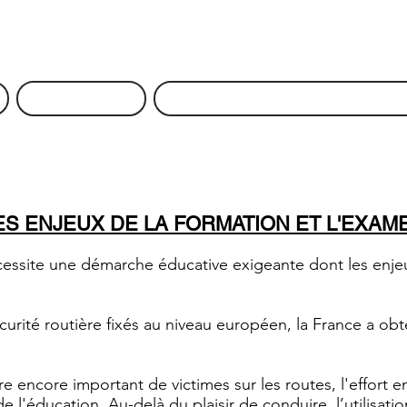
04 71 66 89 68
06 49 32 99 10
Liens utiles
Horaires d'ouverture et Empl
ES ENJEUX DE LA FORMATION ET L'EXAM
cessite une démarche éducative exigeante dont les enjeu
curité routière fixés au niveau européen, la France a obte
encore important de victimes sur les routes, l'effort e
l'éducation. Au-delà du plaisir de conduire, l’utilisatio