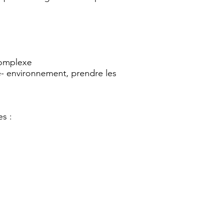
 complexe
- environnement, prendre les
s :