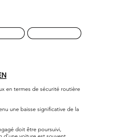
Auto Ecole DAVID
acement
Nous Contacter
EN
x en termes de sécurité routière
nu une baisse significative de la
ngagé doit être poursuivi,
n d’une voiture est souvent,